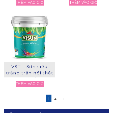
THÊM VÀO GIỎ
THÊM VÀO GIỎ
VST – Sơn siêu
trắng trần nội thất
cao cấp
THÊM VÀO GIỎ
1
2
→