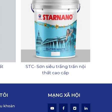
ất
STC- Sơn siêu trắng trần nội
Sơn nộ
thất cao cấp
TÔI
MẠNG XÃ HỘI
ều khoản