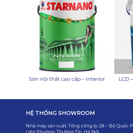
ần nội
Sơn nội thất cao cấp – Interior
LCD –
HỆ THỐNG SHOWROOM
Nhà máy sản xuất:
Tổng công ty 28 – Bộ Quốc 
Liên Phương, Thường Tín, Hà Nội