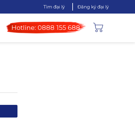
Tìm đại lý
Đăng ký đại lý
Hotline: 0888 155 688