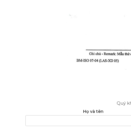
Quý kh
Họ và tên